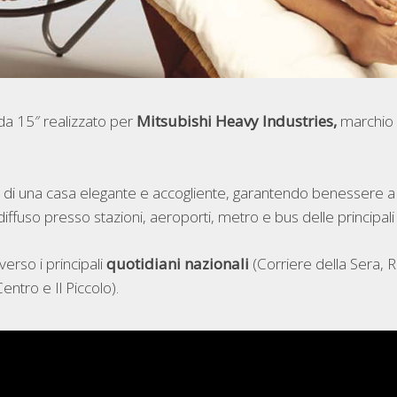
 da 15″ realizzato per
Mitsubishi Heavy Industries,
marchio di
sso” di una casa elegante e accogliente, garantendo benessere a 
 diffuso presso stazioni, aeroporti, metro e bus delle principali c
erso i principali
quotidiani nazionali
(Corriere della Sera, 
ntro e Il Piccolo).