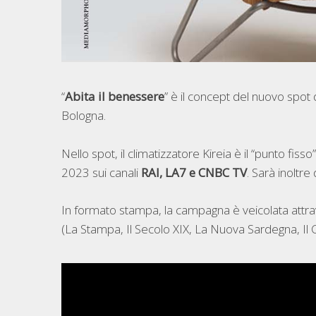
“
Abita il benessere
” è il concept del nuovo spot
Bologna.
Nello spot, il climatizzatore Kireia è il “punto fi
2023 sui canali
RAI, LA7 e CNBC TV
. Sarà inoltre
In formato stampa, la campagna è veicolata attrav
(La Stampa, Il Secolo XIX, La Nuova Sardegna, Il Ce