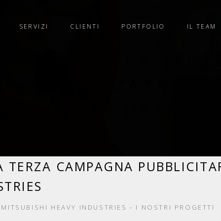
SERVIZI
CLIENTI
PORTFOLIO
IL TEAM
BENESSERE”: LA TER
RIA REALIZZATA PER
HEAVY INDUSTRIES
LA TERZA CAMPAGNA PUBBLICITA
STRIES
-
MITSUBISHI HEAVY INDUSTRIES
-
I NOSTRI PROGETTI