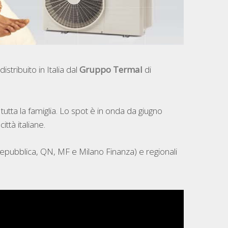
stribuito in Italia dal
Gruppo Termal
di
tutta la famiglia. Lo spot è in onda da giugno
ittà italiane.
Repubblica, QN, MF e Milano Finanza) e regionali