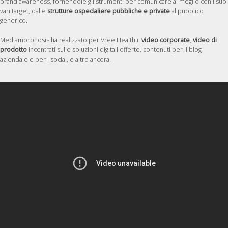
brand awareness, fornendole gli strumenti per comunicare al meglio con i suoi
vari target, dalle
strutture ospedaliere pubbliche e private
al pubblico
generico.
Mediamorphosis ha realizzato per Vree Health il
video corporate
,
video di
prodotto
incentrati sulle soluzioni digitali offerte, contenuti per il blog
aziendale e per i social, e altro ancora.