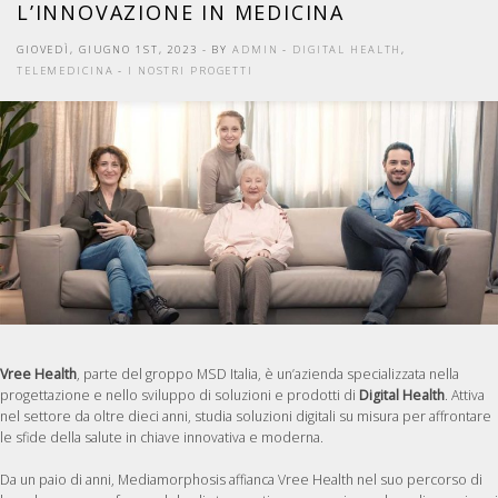
L’INNOVAZIONE IN MEDICINA
GIOVEDÌ, GIUGNO 1ST, 2023
- BY
ADMIN
-
DIGITAL HEALTH
,
TELEMEDICINA
-
I NOSTRI PROGETTI
Vree Health
, parte del groppo MSD Italia, è un’azienda specializzata nella
progettazione e nello sviluppo di soluzioni e prodotti di
Digital Health
. Attiva
nel settore da oltre dieci anni, studia soluzioni digitali su misura per affrontare
le sfide della salute in chiave innovativa e moderna.
Da un paio di anni, Mediamorphosis affianca Vree Health nel suo percorso di