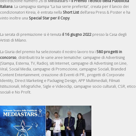
dell’edizione numero 26 di
Mediastars
– Il Premio Tecnico della Pubblicità
Italiana
. La campagna stampa “La tua serie preferita”, creata per il lancio dei
condizionatori Kireia, è entrata nella
Short List
dell’area Press & Poster e ha
vinto inoltre una
Special Star per il Copy
.
La serata di premiazione si è tenuta
il 16 giugno 2022
presso la Casa degli
Artisti di Milano.
La Giuria del premio ha selezionato il nostro lavoro tra i
580 progetti in
concorso
, distribuiti tra le varie aree tematiche: campagne di Advertising
(Stampa, Esterna, TV, Radio), siti Internet, campagne di Advertising on Line,
Viral, Social Media, campagne di Promozione, campagne Sociali, Branded
Content Entertainment, creazione di Eventi di PR., progetti di Corporate
Identity, Direct Marketing e Packaging Design, APP Multimediali, Filmati
Istituzionali, Infografiche, Sigle e Videoclip, campagne socio culturali, CSR, etico
sociali e No Profit.