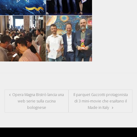
Opera Magna Bistrò lancia una
Il parquet Gazzotti protagonista
web serie sulla cucina
di 3 mini-movie che esaltano il
bolognese
Made in Italy