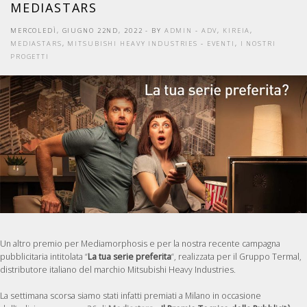
MEDIASTARS
MERCOLEDÌ, GIUGNO 22ND, 2022
- BY
ADMIN
-
ADV
,
KIREIA
,
MEDIASTARS
,
MITSUBISHI HEAVY INDUSTRIES
-
EVENTI
,
I NOSTRI
PROGETTI
Un altro premio per Mediamorphosis e per la nostra recente campagna
pubblicitaria intitolata “
La tua serie preferita
“, realizzata per il Gruppo Termal,
distributore italiano del marchio Mitsubishi Heavy Industries.
La settimana scorsa siamo stati infatti premiati a Milano in occasione